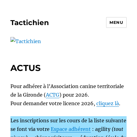
Tactichien
MENU
ACTUS
Pour adhérer à l’Association canine territoriale
de la Gironde (
ACTG
) pour 2026.
Pour demander votre licence 2026,
cliquez là
.
Les inscriptions sur les cours de la liste suivante
se font via votre
Espace adhérent
: agility
(tout