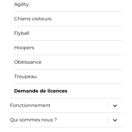
Agility
Chiens visiteurs
Flyball
Hoopers
Obéissance
Troupeau
Demande de licences
ouvrir
Fonctionnement
le
sous-
menu
ouvrir
Qui sommes nous ?
le
sous-