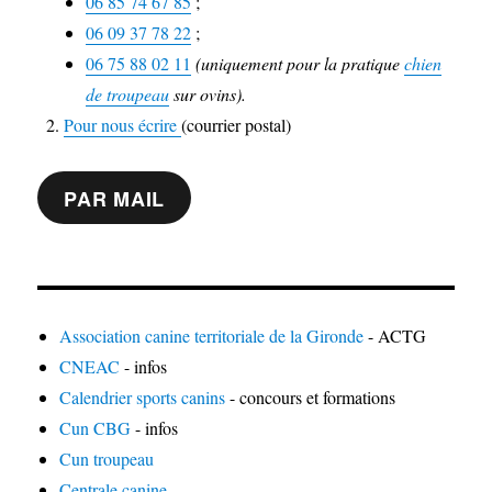
06 85 74 67 85
;
06 09 37 78 22
;
06 75 88 02 11
(uniquement pour la pratique
chien
de troupeau
sur ovins).
Pour nous écrire
(courrier postal)
PAR MAIL
Association canine territoriale de la Gironde
- ACTG
CNEAC
- infos
Calendrier sports canins
- concours et formations
Cun CBG
- infos
Cun troupeau
Centrale canine